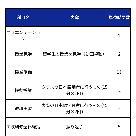
科目名
内容
単位時間数
オリエンテーショ
2
ン
授業見学
留学生の授業を見学（動画視聴）
2
授業準備
11
クラスの日本語話者に行うもの(15
模擬授業
15
分×1回)
実際の日本語学習者に行うもの(45
教壇実習
10
分×2回)
実践研修全体総括
振り返り
5