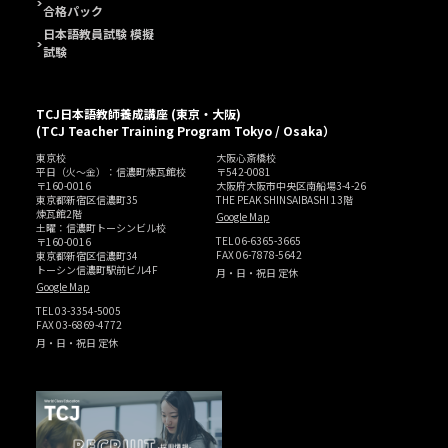
合格パック
日本語教員試験 模擬
試験
TCJ日本語教師養成講座 (東京・大阪)
(TCJ Teacher Training Program Tokyo / Osaka）
東京校
大阪心斎橋校
平日（火～金）：信濃町煉瓦館校
〒542-0081
〒160-0016
大阪府大阪市中央区南船場3-4-26
東京都新宿区信濃町35
THE PEAK SHINSAIBASHI 13階
煉瓦館2階
Google Map
土曜：信濃町トーシンビル校
TEL
06-6365-3665
〒160-0016
FAX 06-7878-5642
東京都新宿区信濃町34
トーシン信濃町駅前ビル4F
月・日・祝日 定休
Google Map
TEL
03-3354-5005
FAX 03-6869-4772
月・日・祝日 定休