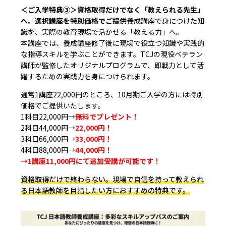
＜ご入学特典③＞資格取得だけでなく「教えられる先生」
へ。選択講座を特別価格でご提供
養成講座で身につけた知
識を、実際の教育現場で活かせる「教える力」へ。
本講座では、養成講座修了後に現場で役立つ知識や実践的
な指導スキルを学ぶことができます。TCJの現役ベテラン
講師が監修したオリジナルプログラムで、即戦力として活
躍するための実践力を身につけられます。
通常1講座22,000円のところ、10月期ご入学の方には特別
価格でご提供いたします。
1科目22,000円→
無料でプレゼント！
2科目44,000円→
22,000円！
3科目66,000円→
33,000円！
4科目88,000円→
44,000円！
→1講座11,000円にて追加受講が可能です！
資格取得だけで終わらない。現場で自信を持って教えられ
る日本語教師を目指したい方におすすめの特典です。