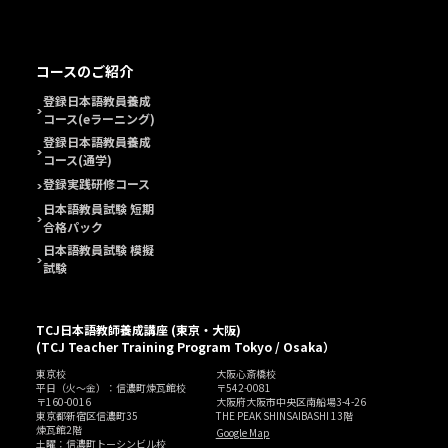
コースのご紹介
登録日本語教員養成
コース(eラーニング)
登録日本語教員養成
コース(通学)
登録実践研修コース
日本語教員試験 短期
合格パック
日本語教員試験 模擬
試験
TCJ日本語教師養成講座 (東京・大阪)
(TCJ Teacher Training Program Tokyo / Osaka）
東京校
大阪心斎橋校
平日（火～金）：信濃町煉瓦館校
〒542-0081
〒160-0016
大阪府大阪市中央区南船場3-4-26
東京都新宿区信濃町35
THE PEAK SHINSAIBASHI 13階
煉瓦館2階
Google Map
土曜：信濃町トーシンビル校