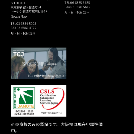
TEL
06-6365-3665
〒160-0016
FAX 06-7878-5642
東京都新宿区信濃町34
トーシン信濃町駅前ビル4F
月・日・祝日 定休
Google Map
TEL
03-3354-5005
FAX 03-6869-4772
月・日・祝日 定休
※東京校のみの認証です。大阪校は現在申請準備
中。