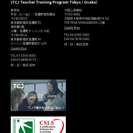
(TCJ Teacher Training Program Tokyo / Osaka）
東京校
大阪心斎橋校
平日（火～金）：信濃町煉瓦館校
〒542-0081
〒160-0016
大阪府大阪市中央区南船場3-4-26
東京都新宿区信濃町35
THE PEAK SHINSAIBASHI 13階
煉瓦館2階
Google Map
土曜：信濃町トーシンビル校
TEL
06-6365-3665
〒160-0016
FAX 06-7878-5642
東京都新宿区信濃町34
トーシン信濃町駅前ビル4F
月・日・祝日 定休
Google Map
TEL
03-3354-5005
FAX 03-6869-4772
月・日・祝日 定休