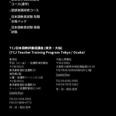
コース(通学)
登録実践研修コース
日本語教員試験 短期
合格パック
日本語教員試験 模擬
試験
TCJ日本語教師養成講座 (東京・大阪)
(TCJ Teacher Training Program Tokyo / Osaka）
東京校
大阪心斎橋校
平日（火～金）：信濃町煉瓦館校
〒542-0081
〒160-0016
大阪府大阪市中央区南船場3-4-26
東京都新宿区信濃町35
THE PEAK SHINSAIBASHI 13階
煉瓦館2階
Google Map
土曜：信濃町トーシンビル校
TEL
06-6365-3665
〒160-0016
FAX 06-7878-5642
東京都新宿区信濃町34
トーシン信濃町駅前ビル4F
月・日・祝日 定休
Google Map
TEL
03-3354-5005
FAX 03-6869-4772
月・日・祝日 定休