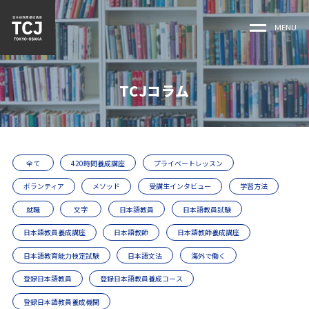
MENU
TCJコラム
全て
420時間養成講座
プライベートレッスン
ボランティア
メソッド
受講生インタビュー
学習方法
就職
文字
日本語教員
日本語教員試験
日本語教員養成講座
日本語教師
日本語教師養成講座
日本語教育能力検定試験
日本語文法
海外で働く
登録日本語教員
登録日本語教員養成コース
登録日本語教員養成機関